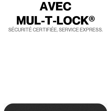
A
V
E
C
M
U
L
-
T
-
L
O
C
K
®
SÉCURITÉ CERTIFIÉE, SERVICE EXPRESS.