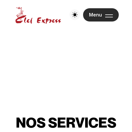
Menu
N
O
S
S
E
R
V
I
C
E
S